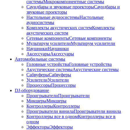
системы
Микрокомпонентные системы
Саундбары и звуковые проекторы
Саундбары и
звуковые проекторы
Настольные аудиосистемы
Настольные
аудиосистемы
Комплекты акустических систем
Комплекты
акустических систем
Сетевые компоненты
Сетевые компоненты
Мультирум усилители
Мультирум усилители
Наушники
Наушники
Аксессуары
Аксессуары
Автомобильные системы
Головные устройства
Головные устройства
Акустические системы
Акустические системы
Сабвуферы
Сабвуферы
Усилители
Усилители
Процессоры
Процессоры
DJ-оборудование
Проигрыватели
Проигрыватели
Микшеры
Микшеры
Контроллеры
Контроллеры
Проигрыватели винила
Проигрыватели винила
Контроллеры все в одном
Контроллеры все в
одном
Эффекторы
Эффекторы