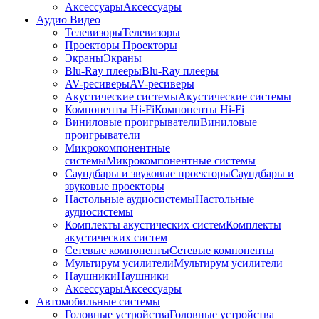
Аксессуары
Аксессуары
Аудио Видео
Телевизоры
Телевизоры
Проекторы
Проекторы
Экраны
Экраны
Blu-Ray плееры
Blu-Ray плееры
AV-ресиверы
AV-ресиверы
Акустические системы
Акустические системы
Компоненты Hi-Fi
Компоненты Hi-Fi
Виниловые проигрыватели
Виниловые
проигрыватели
Микрокомпонентные
системы
Микрокомпонентные системы
Саундбары и звуковые проекторы
Саундбары и
звуковые проекторы
Настольные аудиосистемы
Настольные
аудиосистемы
Комплекты акустических систем
Комплекты
акустических систем
Сетевые компоненты
Сетевые компоненты
Мультирум усилители
Мультирум усилители
Наушники
Наушники
Аксессуары
Аксессуары
Автомобильные системы
Головные устройства
Головные устройства