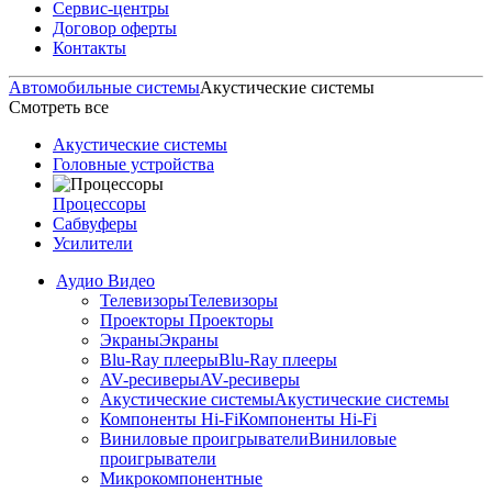
Сервис-центры
Договор оферты
Контакты
Автомобильные системы
Акустические системы
Смотреть все
Акустические системы
Головные устройства
Процессоры
Сабвуферы
Усилители
Аудио Видео
Телевизоры
Телевизоры
Проекторы
Проекторы
Экраны
Экраны
Blu-Ray плееры
Blu-Ray плееры
AV-ресиверы
AV-ресиверы
Акустические системы
Акустические системы
Компоненты Hi-Fi
Компоненты Hi-Fi
Виниловые проигрыватели
Виниловые
проигрыватели
Микрокомпонентные