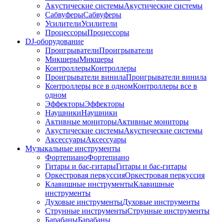
Акустические системы
Акустические системы
Сабвуферы
Сабвуферы
Усилители
Усилители
Процессоры
Процессоры
DJ-оборудование
Проигрыватели
Проигрыватели
Микшеры
Микшеры
Контроллеры
Контроллеры
Проигрыватели винила
Проигрыватели винила
Контроллеры все в одном
Контроллеры все в
одном
Эффекторы
Эффекторы
Наушники
Наушники
Активные мониторы
Активные мониторы
Акустические системы
Акустические системы
Аксессуары
Аксессуары
Музыкальные инструменты
Фортепиано
Фортепиано
Гитары и бас-гитары
Гитары и бас-гитары
Оркестровая перкуссия
Оркестровая перкуссия
Клавишные инструменты
Клавишные
инструменты
Духовые инструменты
Духовые инструменты
Струнные инструменты
Струнные инструменты
Барабаны
Барабаны