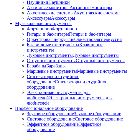
Наушники
Наушники
Активные мониторы
Активные мониторы
Акустические системы
Акустические системы
Аксессуары
Аксессуары
Музыкальные инструменты
Фортепиано
Фортепиано
Гитары и бас-гитары
Гитары и бас-гитары
Оркестровая перкуссия
Оркестровая перкуссия
Клавишные инструменты
Клавишные
инструменты
Духовые инструменты
Духовые инструменты
Струнные инструменты
Струнные инструменты
Барабаны
Барабаны
Маршевые инструменты
Маршевые инструменты
Синтезаторы и студийное
оборудование
Синтезаторы и студийное
оборудование
Электронные инструменты для
любителей
Электронные инструменты для
любителей
Профессиональное оборудование
Звуковое оборудование
Звуковое оборудование
Световое оборудование
Световое оборудование
Эффектное оборудование
Эффектное
оборудование