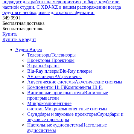
подходит для работы на мероприятиях, в баре, клубе или
частной студии. C XDJ-XZ в вашем распоряжении всегда
будут все необходимые для работы функции.
349 990
i
Бесплатная доставка
Бесплатная доставка
Купить
Купить
в кредит
Аудио Видео
Телевизоры
Телевизоры
Проекторы
Проекторы
Экраны
Экраны
Blu-Ray плееры
Blu-Ray плееры
AV-ресиверы
AV-ресиверы
Акустические системы
Акустические системы
Компоненты Hi-Fi
Компоненты Hi-Fi
Виниловые проигрыватели
Виниловые
проигрыватели
Микрокомпонентные
системы
Микрокомпонентные системы
Саундбары и звуковые проекторы
Саундбары и
звуковые проекторы
Настольные аудиосистемы
Настольные
аудиосистемы