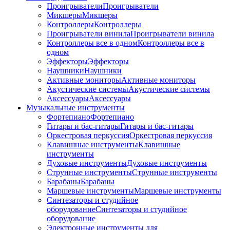
Проигрыватели
Проигрыватели
Микшеры
Микшеры
Контроллеры
Контроллеры
Проигрыватели винила
Проигрыватели винила
Контроллеры все в одном
Контроллеры все в
одном
Эффекторы
Эффекторы
Наушники
Наушники
Активные мониторы
Активные мониторы
Акустические системы
Акустические системы
Аксессуары
Аксессуары
Музыкальные инструменты
Фортепиано
Фортепиано
Гитары и бас-гитары
Гитары и бас-гитары
Оркестровая перкуссия
Оркестровая перкуссия
Клавишные инструменты
Клавишные
инструменты
Духовые инструменты
Духовые инструменты
Струнные инструменты
Струнные инструменты
Барабаны
Барабаны
Маршевые инструменты
Маршевые инструменты
Синтезаторы и студийное
оборудование
Синтезаторы и студийное
оборудование
Электронные инструменты для