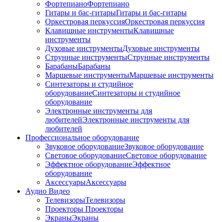
Фортепиано
Фортепиано
Гитары и бас-гитары
Гитары и бас-гитары
Оркестровая перкуссия
Оркестровая перкуссия
Клавишные инструменты
Клавишные
инструменты
Духовые инструменты
Духовые инструменты
Струнные инструменты
Струнные инструменты
Барабаны
Барабаны
Маршевые инструменты
Маршевые инструменты
Синтезаторы и студийное
оборудование
Синтезаторы и студийное
оборудование
Электронные инструменты для
любителей
Электронные инструменты для
любителей
Профессиональное оборудование
Звуковое оборудование
Звуковое оборудование
Световое оборудование
Световое оборудование
Эффектное оборудование
Эффектное
оборудование
Аксессуары
Аксессуары
Аудио Видео
Телевизоры
Телевизоры
Проекторы
Проекторы
Экраны
Экраны