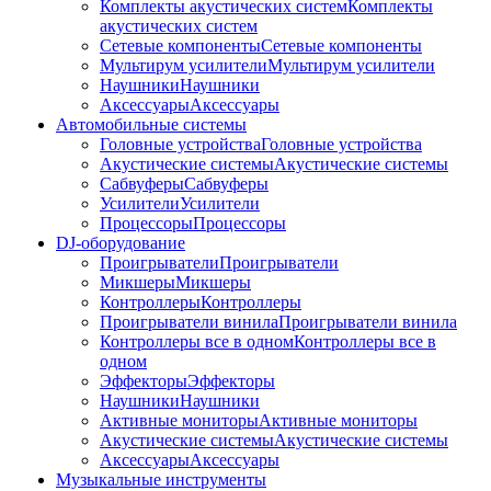
Комплекты акустических систем
Комплекты
акустических систем
Сетевые компоненты
Сетевые компоненты
Мультирум усилители
Мультирум усилители
Наушники
Наушники
Аксессуары
Аксессуары
Автомобильные системы
Головные устройства
Головные устройства
Акустические системы
Акустические системы
Сабвуферы
Сабвуферы
Усилители
Усилители
Процессоры
Процессоры
DJ-оборудование
Проигрыватели
Проигрыватели
Микшеры
Микшеры
Контроллеры
Контроллеры
Проигрыватели винила
Проигрыватели винила
Контроллеры все в одном
Контроллеры все в
одном
Эффекторы
Эффекторы
Наушники
Наушники
Активные мониторы
Активные мониторы
Акустические системы
Акустические системы
Аксессуары
Аксессуары
Музыкальные инструменты