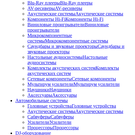
Blu-Ray плееры
Blu-Ray плееры
AV-ресиверы
AV-ресиверы
Акустические системы
Акустические системы
Компоненты Hi-Fi
Компоненты Hi-Fi
Виниловые проигрыватели
Виниловые
проигрыватели
Микрокомпонентные
системы
Микрокомпонентные системы
Саундбары и звуковые проекторы
Саундбары и
звуковые проекторы
Настольные аудиосистемы
Настольные
аудиосистемы
Комплекты акустических систем
Комплекты
акустических систем
Сетевые компоненты
Сетевые компоненты
Мультирум усилители
Мультирум усилители
Наушники
Наушники
Аксессуары
Аксессуары
Автомобильные системы
Головные устройства
Головные устройства
Акустические системы
Акустические системы
Сабвуферы
Сабвуферы
Усилители
Усилители
Процессоры
Процессоры
DJ-оборудование