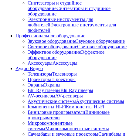
Синтезаторы и студийное
оборудование
Синтезаторы и студийное
оборудование
Электронные инструменты для
любителей
Электронные инструменты для
любителей
Профессиональное оборудование
Звуковое оборудование
Звуковое оборудование
Световое оборудование
Световое оборудование
Эффектное оборудование
Эффектное
оборудование
Аксессуары
Аксессуары
Аудио Видео
Телевизоры
Телевизоры
Проекторы
Проекторы
Экраны
Экраны
Blu-Ray плееры
Blu-Ray плееры
AV-ресиверы
AV-ресиверы
Акустические системы
Акустические системы
Компоненты Hi-Fi
Компоненты Hi-Fi
Виниловые проигрыватели
Виниловые
проигрыватели
Микрокомпонентные
системы
Микрокомпонентные системы
Саундбары и звуковые проекторы
Саундбары и