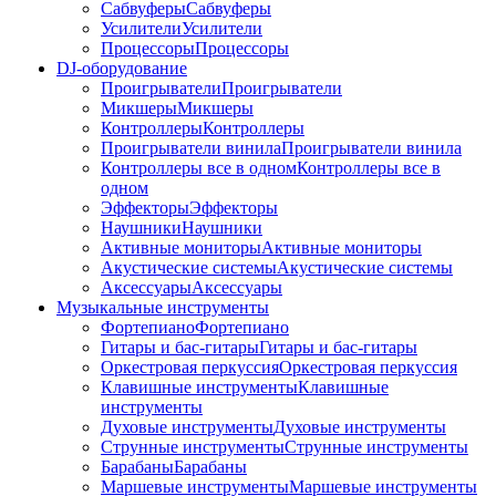
Сабвуферы
Сабвуферы
Усилители
Усилители
Процессоры
Процессоры
DJ-оборудование
Проигрыватели
Проигрыватели
Микшеры
Микшеры
Контроллеры
Контроллеры
Проигрыватели винила
Проигрыватели винила
Контроллеры все в одном
Контроллеры все в
одном
Эффекторы
Эффекторы
Наушники
Наушники
Активные мониторы
Активные мониторы
Акустические системы
Акустические системы
Аксессуары
Аксессуары
Музыкальные инструменты
Фортепиано
Фортепиано
Гитары и бас-гитары
Гитары и бас-гитары
Оркестровая перкуссия
Оркестровая перкуссия
Клавишные инструменты
Клавишные
инструменты
Духовые инструменты
Духовые инструменты
Струнные инструменты
Струнные инструменты
Барабаны
Барабаны
Маршевые инструменты
Маршевые инструменты