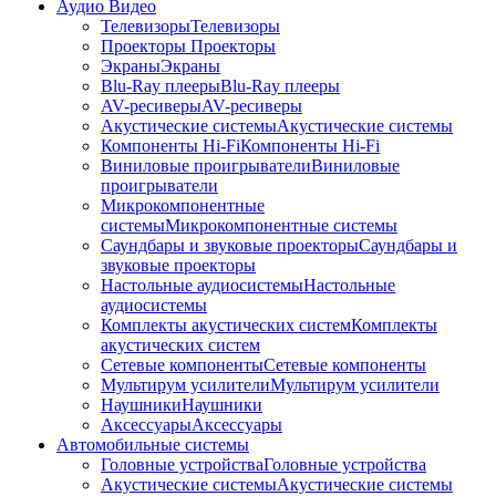
Аудио Видео
Телевизоры
Телевизоры
Проекторы
Проекторы
Экраны
Экраны
Blu-Ray плееры
Blu-Ray плееры
AV-ресиверы
AV-ресиверы
Акустические системы
Акустические системы
Компоненты Hi-Fi
Компоненты Hi-Fi
Виниловые проигрыватели
Виниловые
проигрыватели
Микрокомпонентные
системы
Микрокомпонентные системы
Саундбары и звуковые проекторы
Саундбары и
звуковые проекторы
Настольные аудиосистемы
Настольные
аудиосистемы
Комплекты акустических систем
Комплекты
акустических систем
Сетевые компоненты
Сетевые компоненты
Мультирум усилители
Мультирум усилители
Наушники
Наушники
Аксессуары
Аксессуары
Автомобильные системы
Головные устройства
Головные устройства
Акустические системы
Акустические системы