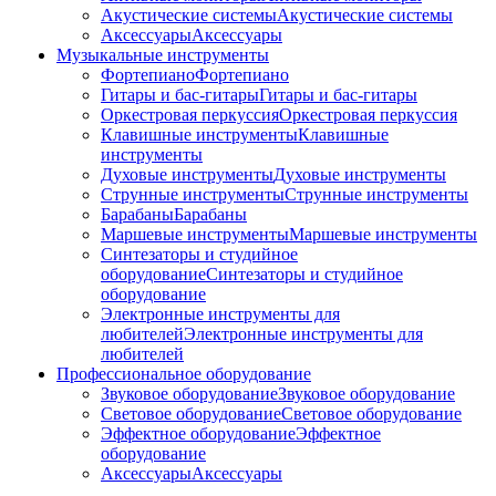
Акустические системы
Акустические системы
Аксессуары
Аксессуары
Музыкальные инструменты
Фортепиано
Фортепиано
Гитары и бас-гитары
Гитары и бас-гитары
Оркестровая перкуссия
Оркестровая перкуссия
Клавишные инструменты
Клавишные
инструменты
Духовые инструменты
Духовые инструменты
Струнные инструменты
Струнные инструменты
Барабаны
Барабаны
Маршевые инструменты
Маршевые инструменты
Синтезаторы и студийное
оборудование
Синтезаторы и студийное
оборудование
Электронные инструменты для
любителей
Электронные инструменты для
любителей
Профессиональное оборудование
Звуковое оборудование
Звуковое оборудование
Световое оборудование
Световое оборудование
Эффектное оборудование
Эффектное
оборудование
Аксессуары
Аксессуары