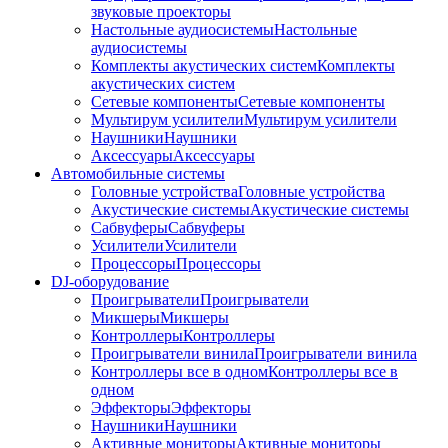
звуковые проекторы
Настольные аудиосистемы
Настольные
аудиосистемы
Комплекты акустических систем
Комплекты
акустических систем
Сетевые компоненты
Сетевые компоненты
Мультирум усилители
Мультирум усилители
Наушники
Наушники
Аксессуары
Аксессуары
Автомобильные системы
Головные устройства
Головные устройства
Акустические системы
Акустические системы
Сабвуферы
Сабвуферы
Усилители
Усилители
Процессоры
Процессоры
DJ-оборудование
Проигрыватели
Проигрыватели
Микшеры
Микшеры
Контроллеры
Контроллеры
Проигрыватели винила
Проигрыватели винила
Контроллеры все в одном
Контроллеры все в
одном
Эффекторы
Эффекторы
Наушники
Наушники
Активные мониторы
Активные мониторы