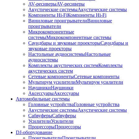
AV-ресиверы
AV-ресиверы
Акустические системы
Акустические системы
Компоненты Hi-Fi
Компоненты Hi-Fi
Виниловые проигрыватели
Виниловые
проигрыватели
Микрокомпонентные
системы
Микрокомпонентные системы
Саундбары и звуковые проекторы
Саундбары и
звуковые проекторы
Настольные аудиосистемы
Настольные
аудиосистемы
Комплекты акустических систем
Комплекты
акустических систем
Сетевые компоненты
Сетевые компоненты
Мультирум усилители
Мультирум усилители
Наушники
Наушники
Аксессуары
Аксессуары
Автомобильные системы
Головные устройства
Головные устройства
Акустические системы
Акустические системы
Сабвуферы
Сабвуферы
Усилители
Усилители
Процессоры
Процессоры
DJ-оборудование
Проигрыватели
Проигрыватели