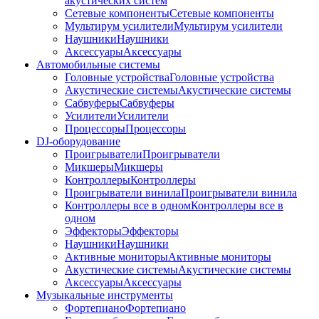
акустических систем
Сетевые компоненты
Сетевые компоненты
Мультирум усилители
Мультирум усилители
Наушники
Наушники
Аксессуары
Аксессуары
Автомобильные системы
Головные устройства
Головные устройства
Акустические системы
Акустические системы
Сабвуферы
Сабвуферы
Усилители
Усилители
Процессоры
Процессоры
DJ-оборудование
Проигрыватели
Проигрыватели
Микшеры
Микшеры
Контроллеры
Контроллеры
Проигрыватели винила
Проигрыватели винила
Контроллеры все в одном
Контроллеры все в
одном
Эффекторы
Эффекторы
Наушники
Наушники
Активные мониторы
Активные мониторы
Акустические системы
Акустические системы
Аксессуары
Аксессуары
Музыкальные инструменты
Фортепиано
Фортепиано