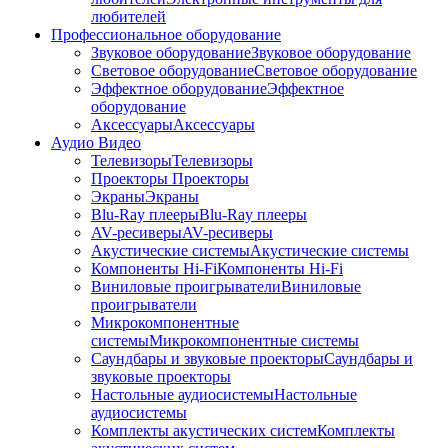
любителей
Профессиональное оборудование
Звуковое оборудование
Звуковое оборудование
Световое оборудование
Световое оборудование
Эффектное оборудование
Эффектное
оборудование
Аксессуары
Аксессуары
Аудио Видео
Телевизоры
Телевизоры
Проекторы
Проекторы
Экраны
Экраны
Blu-Ray плееры
Blu-Ray плееры
AV-ресиверы
AV-ресиверы
Акустические системы
Акустические системы
Компоненты Hi-Fi
Компоненты Hi-Fi
Виниловые проигрыватели
Виниловые
проигрыватели
Микрокомпонентные
системы
Микрокомпонентные системы
Саундбары и звуковые проекторы
Саундбары и
звуковые проекторы
Настольные аудиосистемы
Настольные
аудиосистемы
Комплекты акустических систем
Комплекты