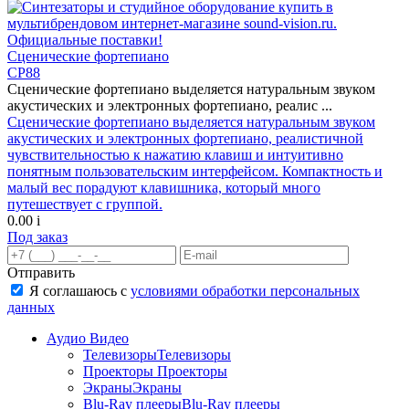
Сценические фортепиано
CP88
Сценические фортепиано выделяется натуральным звуком
акустических и электронных фортепиано, реалис ...
Сценические фортепиано выделяется натуральным звуком
акустических и электронных фортепиано, реалистичной
чувствительностью к нажатию клавиш и интуитивно
понятным пользовательским интерфейсом. Компактность и
малый вес порадуют клавишника, который много
путешествует с группой.
0.00
i
Под заказ
Отправить
Я соглашаюсь с
условиями обработки персональных
данных
Аудио Видео
Телевизоры
Телевизоры
Проекторы
Проекторы
Экраны
Экраны
Blu-Ray плееры
Blu-Ray плееры