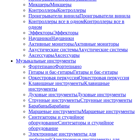
Микшеры
Микшеры
Контроллеры
Контроллеры
Проигрыватели винила
Проигрыватели винила
Контроллеры все в одном
Контроллеры все в
одном
Эффекторы
Эффекторы
Наушники
Наушники
Активные мониторы
Активные мониторы
Акустические системы
Акустические системы
Аксессуары
Аксессуары
Музыкальные инструменты
Фортепиано
Фортепиано
Гитары и бас-гитары
Гитары и бас-гитары
Оркестровая перкуссия
Оркестровая перкуссия
Клавишные инструменты
Клавишные
инструменты
Духовые инструменты
Духовые инструменты
Струнные инструменты
Струнные инструменты
Барабаны
Барабаны
Маршевые инструменты
Маршевые инструменты
Синтезаторы и студийное
оборудование
Синтезаторы и студийное
оборудование
Электронные инструменты для
любителей
Электронные инструменты для