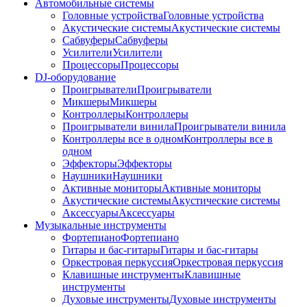
Автомобильные системы
Головные устройства
Головные устройства
Акустические системы
Акустические системы
Сабвуферы
Сабвуферы
Усилители
Усилители
Процессоры
Процессоры
DJ-оборудование
Проигрыватели
Проигрыватели
Микшеры
Микшеры
Контроллеры
Контроллеры
Проигрыватели винила
Проигрыватели винила
Контроллеры все в одном
Контроллеры все в
одном
Эффекторы
Эффекторы
Наушники
Наушники
Активные мониторы
Активные мониторы
Акустические системы
Акустические системы
Аксессуары
Аксессуары
Музыкальные инструменты
Фортепиано
Фортепиано
Гитары и бас-гитары
Гитары и бас-гитары
Оркестровая перкуссия
Оркестровая перкуссия
Клавишные инструменты
Клавишные
инструменты
Духовые инструменты
Духовые инструменты