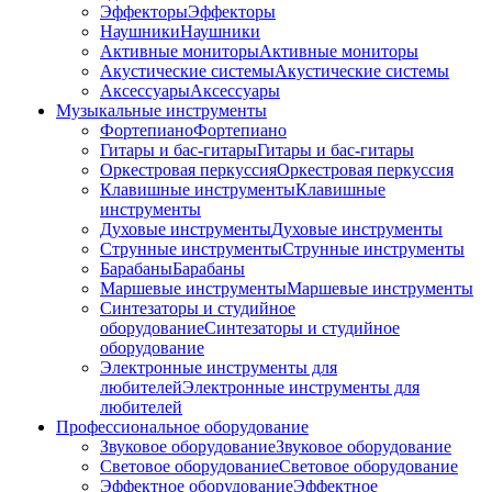
Эффекторы
Эффекторы
Наушники
Наушники
Активные мониторы
Активные мониторы
Акустические системы
Акустические системы
Аксессуары
Аксессуары
Музыкальные инструменты
Фортепиано
Фортепиано
Гитары и бас-гитары
Гитары и бас-гитары
Оркестровая перкуссия
Оркестровая перкуссия
Клавишные инструменты
Клавишные
инструменты
Духовые инструменты
Духовые инструменты
Струнные инструменты
Струнные инструменты
Барабаны
Барабаны
Маршевые инструменты
Маршевые инструменты
Синтезаторы и студийное
оборудование
Синтезаторы и студийное
оборудование
Электронные инструменты для
любителей
Электронные инструменты для
любителей
Профессиональное оборудование
Звуковое оборудование
Звуковое оборудование
Световое оборудование
Световое оборудование
Эффектное оборудование
Эффектное