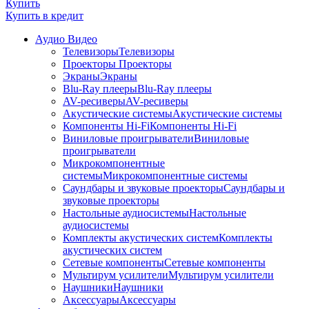
Купить
Купить
в кредит
Аудио Видео
Телевизоры
Телевизоры
Проекторы
Проекторы
Экраны
Экраны
Blu-Ray плееры
Blu-Ray плееры
AV-ресиверы
AV-ресиверы
Акустические системы
Акустические системы
Компоненты Hi-Fi
Компоненты Hi-Fi
Виниловые проигрыватели
Виниловые
проигрыватели
Микрокомпонентные
системы
Микрокомпонентные системы
Саундбары и звуковые проекторы
Саундбары и
звуковые проекторы
Настольные аудиосистемы
Настольные
аудиосистемы
Комплекты акустических систем
Комплекты
акустических систем
Сетевые компоненты
Сетевые компоненты
Мультирум усилители
Мультирум усилители
Наушники
Наушники
Аксессуары
Аксессуары