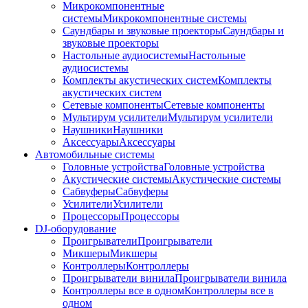
Микрокомпонентные
системы
Микрокомпонентные системы
Саундбары и звуковые проекторы
Саундбары и
звуковые проекторы
Настольные аудиосистемы
Настольные
аудиосистемы
Комплекты акустических систем
Комплекты
акустических систем
Сетевые компоненты
Сетевые компоненты
Мультирум усилители
Мультирум усилители
Наушники
Наушники
Аксессуары
Аксессуары
Автомобильные системы
Головные устройства
Головные устройства
Акустические системы
Акустические системы
Сабвуферы
Сабвуферы
Усилители
Усилители
Процессоры
Процессоры
DJ-оборудование
Проигрыватели
Проигрыватели
Микшеры
Микшеры
Контроллеры
Контроллеры
Проигрыватели винила
Проигрыватели винила
Контроллеры все в одном
Контроллеры все в
одном