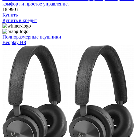
комфорт и простое управление.
18 990
i
Купить
Купить
в кредит
Полноразмерные наушники
Beoplay H8