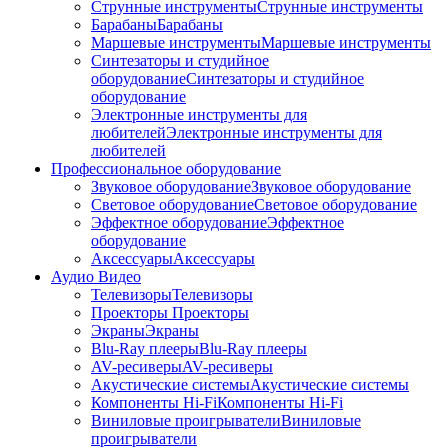
Струнные инструменты
Струнные инструменты
Барабаны
Барабаны
Маршевые инструменты
Маршевые инструменты
Синтезаторы и студийное
оборудование
Синтезаторы и студийное
оборудование
Электронные инструменты для
любителей
Электронные инструменты для
любителей
Профессиональное оборудование
Звуковое оборудование
Звуковое оборудование
Световое оборудование
Световое оборудование
Эффектное оборудование
Эффектное
оборудование
Аксессуары
Аксессуары
Аудио Видео
Телевизоры
Телевизоры
Проекторы
Проекторы
Экраны
Экраны
Blu-Ray плееры
Blu-Ray плееры
AV-ресиверы
AV-ресиверы
Акустические системы
Акустические системы
Компоненты Hi-Fi
Компоненты Hi-Fi
Виниловые проигрыватели
Виниловые
проигрыватели