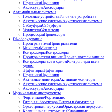
Наушники
Наушники
Аксессуары
Аксессуары
Автомобильные системы
Головные устройства
Головные устройства
Акустические системы
Акустические системы
Сабвуферы
Сабвуферы
Усилители
Усилители
Процессоры
Процессоры
DJ-оборудование
Проигрыватели
Проигрыватели
Микшеры
Микшеры
Контроллеры
Контроллеры
Проигрыватели винила
Проигрыватели винила
Контроллеры все в одном
Контроллеры все в
одном
Эффекторы
Эффекторы
Наушники
Наушники
Активные мониторы
Активные мониторы
Акустические системы
Акустические системы
Аксессуары
Аксессуары
Музыкальные инструменты
Фортепиано
Фортепиано
Гитары и бас-гитары
Гитары и бас-гитары
Оркестровая перкуссия
Оркестровая перкуссия
Клавишные инструменты
Клавишные