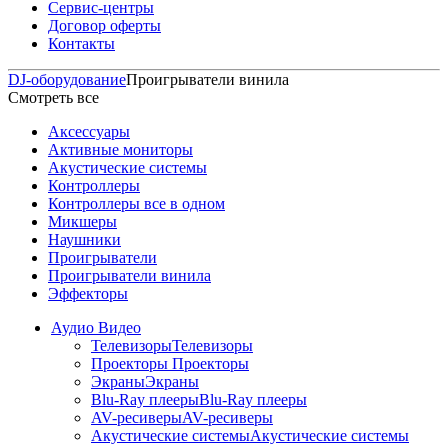
Сервис-центры
Договор оферты
Контакты
DJ-оборудование
Проигрыватели винила
Смотреть все
Аксессуары
Активные мониторы
Акустические системы
Контроллеры
Контроллеры все в одном
Микшеры
Наушники
Проигрыватели
Проигрыватели винила
Эффекторы
Аудио Видео
Телевизоры
Телевизоры
Проекторы
Проекторы
Экраны
Экраны
Blu-Ray плееры
Blu-Ray плееры
AV-ресиверы
AV-ресиверы
Акустические системы
Акустические системы