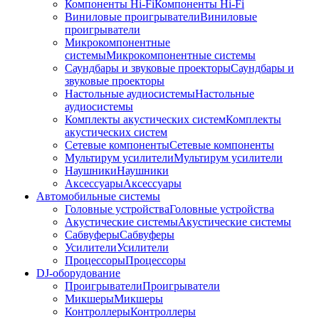
Компоненты Hi-Fi
Компоненты Hi-Fi
Виниловые проигрыватели
Виниловые
проигрыватели
Микрокомпонентные
системы
Микрокомпонентные системы
Саундбары и звуковые проекторы
Саундбары и
звуковые проекторы
Настольные аудиосистемы
Настольные
аудиосистемы
Комплекты акустических систем
Комплекты
акустических систем
Сетевые компоненты
Сетевые компоненты
Мультирум усилители
Мультирум усилители
Наушники
Наушники
Аксессуары
Аксессуары
Автомобильные системы
Головные устройства
Головные устройства
Акустические системы
Акустические системы
Сабвуферы
Сабвуферы
Усилители
Усилители
Процессоры
Процессоры
DJ-оборудование
Проигрыватели
Проигрыватели
Микшеры
Микшеры
Контроллеры
Контроллеры