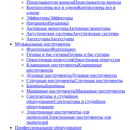
Проигрыватели винила
Проигрыватели винила
Контроллеры все в одном
Контроллеры все в
одном
Эффекторы
Эффекторы
Наушники
Наушники
Активные мониторы
Активные мониторы
Акустические системы
Акустические системы
Аксессуары
Аксессуары
Музыкальные инструменты
Фортепиано
Фортепиано
Гитары и бас-гитары
Гитары и бас-гитары
Оркестровая перкуссия
Оркестровая перкуссия
Клавишные инструменты
Клавишные
инструменты
Духовые инструменты
Духовые инструменты
Струнные инструменты
Струнные инструменты
Барабаны
Барабаны
Маршевые инструменты
Маршевые инструменты
Синтезаторы и студийное
оборудование
Синтезаторы и студийное
оборудование
Электронные инструменты для
любителей
Электронные инструменты для
любителей
Профессиональное оборудование