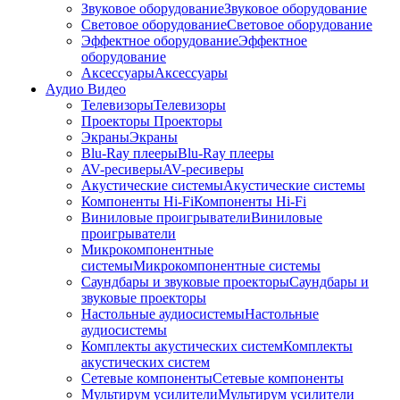
Звуковое оборудование
Звуковое оборудование
Световое оборудование
Световое оборудование
Эффектное оборудование
Эффектное
оборудование
Аксессуары
Аксессуары
Аудио Видео
Телевизоры
Телевизоры
Проекторы
Проекторы
Экраны
Экраны
Blu-Ray плееры
Blu-Ray плееры
AV-ресиверы
AV-ресиверы
Акустические системы
Акустические системы
Компоненты Hi-Fi
Компоненты Hi-Fi
Виниловые проигрыватели
Виниловые
проигрыватели
Микрокомпонентные
системы
Микрокомпонентные системы
Саундбары и звуковые проекторы
Саундбары и
звуковые проекторы
Настольные аудиосистемы
Настольные
аудиосистемы
Комплекты акустических систем
Комплекты
акустических систем
Сетевые компоненты
Сетевые компоненты
Мультирум усилители
Мультирум усилители